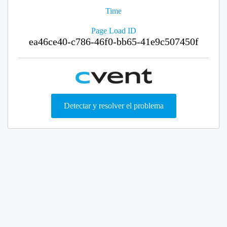
Time
Page Load ID
ea46ce40-c786-46f0-bb65-41e9c507450f
Detectar y resolver el problema